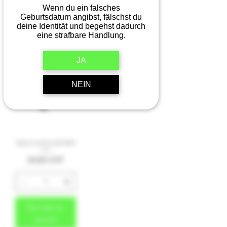
23,95 CHF
Wenn du ein falsches
Geburtsdatum angibst, fälschst du
deine Identität und begehst dadurch
eine strafbare Handlung.
Ajouter au
Ajouter au
panier
panier
JA
NEIN
Spray au poivre petit 40ml
Prix
24,00 CHF
Ajouter au
panier