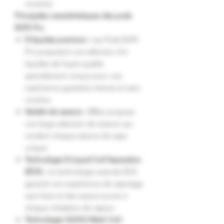
nicotine)
Principales caractéristiques des pods
ELFA Pro
E-liquides premium :
Les Pods ELFA
Pro proposent une sélection d'e-
liquides de haute qualité
spécialement conçus pour une
expérience gustative intense et sans
nicotine.
Variété de saveurs :
Elfbar propose
une large sélection de saveurs qui
rendent chaque séance de vape
unique.
Technologie E-Liquid Coil Separation
(ECS) :
La technologie avancée ECS
garantit une expérience de vapotage
sans fuite et des saveurs pures à
chaque inhalation de vapeur.
Technologie QUAQ Mesh Coil :