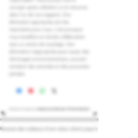
renvoyer après utilisation ou le retourner
dans l'un de nos magasins. Une
élimination appropriée est très
importante pour nous, c'est pourquoi
nous travaillons en étroite collaboration
avec un centre de recyclage. Une
élimination inappropriée peut causer des
dommages environnementaux, pouvant
entraîner des amendes et des poursuites
pénales.
Oubliez les cadeaux et
obtenez cet article avec 10 % de réduction !
Recevez des cadeaux d'une valeur allant jusqu'à