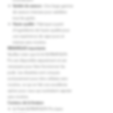
Variété de saveurs :
Une large gamme
de saveurs intenses pour satisfaire
tous les goûts.
Haute qualité :
Fabriqué à partir
d'ingrédients de haute qualité pour
une expérience de vape pure et
intense sans nicotine.
REMARQUE importante
Veuillez noter que le kit ELFBAR ELFA
Pro est disponible séparément et est
nécessaire pour faire fonctionner les
pods. Les dosettes sont conçues
exclusivement pour être utilisées sans
nicotine, ce qui en fait une excellente
option pour ceux qui souhaitent vapoter
sans nicotine.
Contenu de la livraison
2x Pods ELFBAR ELFA Pro (sans