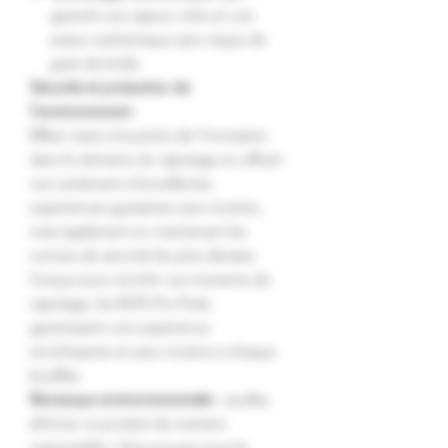
garantit une vapeur riche et une
saveur authentique sans risque de
goût de brûlé.
Sécurité et protection de
l'environnement
Elfbar reste à la pointe de l'innovation
dans le domaine du vapotage en offrant
non seulement d'excellentes
expériences gustatives sans nicotine,
mais également en maintenant les
normes de sécurité les plus élevées.
Conçus pour enrichir vos moments de
vapotage, les ELFA Pro Pods
garantissent une expérience
enrichissante et sans nicotine à chaque
bouffée.
Remarque environnementale :
veuillez
éliminer ce produit de manière
responsable ! Vous pouvez nous le