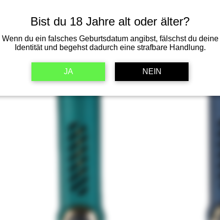
es cadeaux d'une valeur allant jusqu'à
CHF 100.00
pour un achat de
C
Bist du 18 Jahre alt oder älter?
Wenn du ein falsches Geburtsdatum angibst, fälschst du deine
Identität und begehst dadurch eine strafbare Handlung.
Articles similaires
JA
NEIN