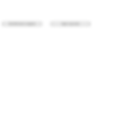
Oltre 2000 articoli in magazzino
Regali in ogni ordine
Ambiente e la natura
Spedizione discreta
Risparmia con i punti Stayhigh
Consegna espressa gratuita
Molte vendite%
Anche per te offline