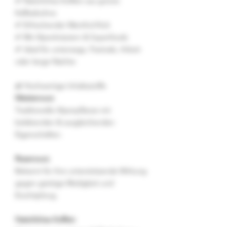
✔ Natürliches Koffein aus grüner
Kaffeebohne
✔ Erfrischender Menthol-Kick
✔ Mit Alpenkräutern & Superfoods
✔ Ideal für unterwegs, Festivals, Arbeit
oder lange Nächte
🌿 Hochwertige Inhaltsstoffe
Meisterwurz
Traditionelle Alpenpflanze mit
belebenden & ausgleichenden
Eigenschaften.
Rosenwurz
Bekannt für ihre unterstützende Wirkung
gegen geistige Müdigkeit und
Erschöpfung.
Natürliches Koffein