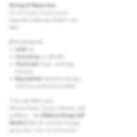
Moringa & Wasserminze
Für ein frisches Aroma und ein
angenehm kühlendes Gefühl in der
Nase.
📦 Produktdetails
Inhalt:
1g
Anwendung:
ca. 20 Sniffs
Geschmack:
Frisch, mentholig,
kräuterig
Besonderheit:
Natürlicher Energy
Sniff ohne synthetisches Koffein
💨 Sei wild. Bleib wach.
Ob beim Feiern, Lernen, Arbeiten oder
auf Reisen – der
Wildkraut Energy Sniff
Menthol
liefert dir natürliche Energie
genau dann, wenn du sie brauchst.