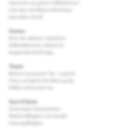
Gewonnen aus grünen Kaffeebohnen –
wirkt über die Nasenschleimhäute
besonders schnell.
Guarana
Einer der stärksten natürlichen
Koffeinlieferanten weltweit für
langanhaltende Energie.
Theanin
Bekannt aus grünem Tee – sorgt für
Fokus und gleicht die Wirkung des
Koffeins harmonisch aus.
Taurin & Tyrosin
Unterstützen Konzentration,
Reaktionsfähigkeit und mentale
Leistungsfähigkeit.