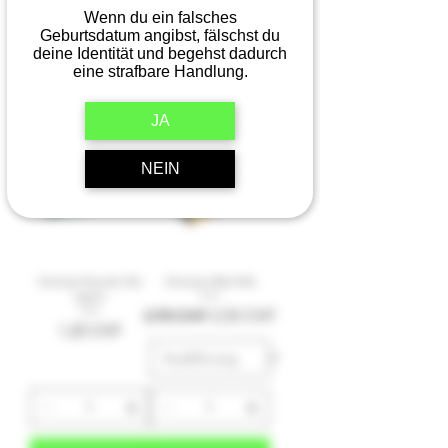
Wenn du ein falsches
Geburtsdatum angibst, fälschst du
deine Identität und begehst dadurch
eine strafbare Handlung.
In den Korb
In den Korb
JA
ab 2.-
NEIN
Greengo King size Slim
Greengo Wide Rolls
papers
Standardpreis
Sale-Preis
2,90 CHF
2,55 CHF
Preis
1,20 CHF