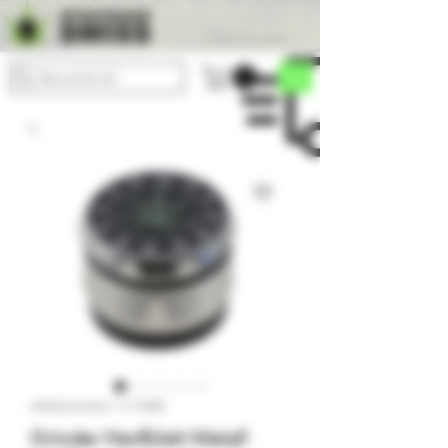
Versandkostenfrei einkaufen
Was suchst du?
Artikelnummer: 11114248
Grinder Hanfblatt Metall