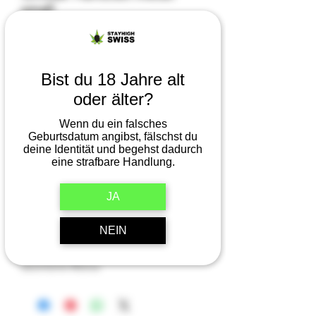
small
Preis
14,95 CHF
Anzahl
*
Bist du 18 Jahre alt
oder älter?
Nur noch 3 verfügbar
Wenn du ein falsches
Geburtsdatum angibst, fälschst du
deine Identität und begehst dadurch
In den Warenkorb
eine strafbare Handlung.
Sofortkauf
JA
NEIN
4 Teile
44 x 34 mm
assortierte Motive