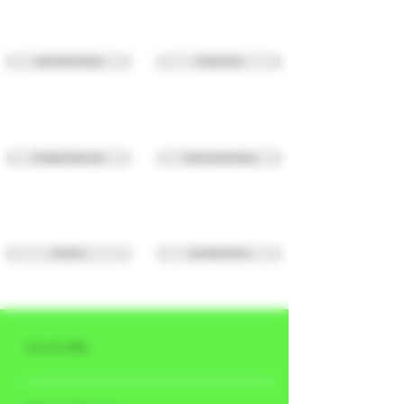
Umwelt & Natur verbessern
Diskreter Versand
Mit Stayhigh Punkten sparen
Kostenlose Expresslieferung
Viele Sales %
Auch offline für dich da
Info & Hilfe
Bezahlen Versand & Lieferung Kurierservice