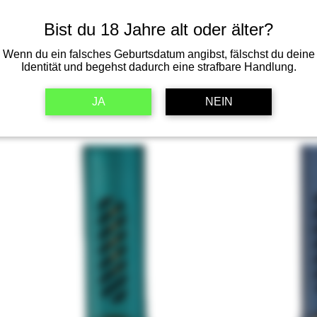
Bist du 18 Jahre alt oder älter?
1
e Geschenke im Wert von bis zu
CHF 100.00
ab einem Einkauf von
CHF
Wenn du ein falsches Geburtsdatum angibst, fälschst du deine
Identität und begehst dadurch eine strafbare Handlung.
JA
NEIN
Ähnliche Produkte