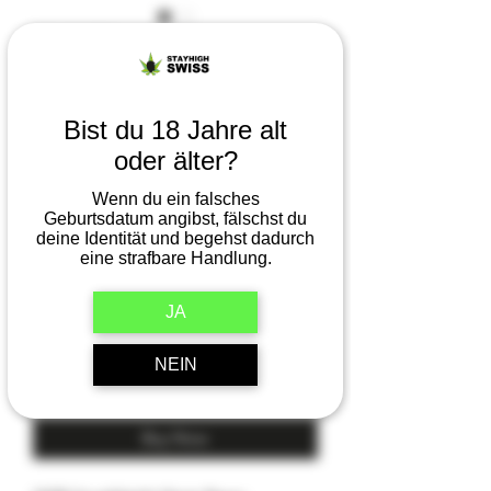
SKU: 11112849
OCB kurz Virgin Ungebleicht
je 50 Blatt
Bist du 18 Jahre alt
Price
1,20CHF
oder älter?
Ausführung
*
Wenn du ein falsches
Geburtsdatum angibst, fälschst du
deine Identität und begehst dadurch
eine strafbare Handlung.
Quantity
*
JA
NEIN
Add to Cart
Buy Now