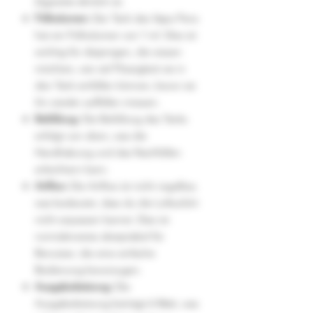
Zigarette ähnlich ist.
Füllvolumen:
Der Tank des Vape Pens
hat ein Füllvolumen von 1 ml. Dies ist
wichtig für diejenigen, die wissen
möchten, wie viel Flüssigkeit sie in
den Tank einfüllen können, bevor sie
ihn wieder auffüllen müssen.
Befüllung:
Die Befüllung des Tanks
erfolgt von oben, was die
Handhabung und das Nachfüllen
erleichtern kann.
Airflow:
Die Airflow ist nicht regelbar,
was bedeutet, dass du die Luftzufuhr
nicht anpassen kannst. Dies ist
normalerweise akzeptabel für
Benutzer, die eine einfache
Bedienung bevorzugen.
Ausgabeleistung:
Die
Ausgabeleistung beträgt 6 Watt, was