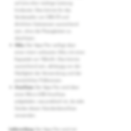
auf eine eher niedrige Leistung
hindeutet. Dies könnte für das
Verdampfen von CBD-Öl und
ähnlichen Substanzen ausreichend
sein, ohne die Flüssigkeiten zu
überhitzen.
Akku:
Der Vape Pen verfügt über
einen intern verbauten Akku mit einer
Kapazität von 150mAh. Dies könnte
ausreichend sein, abhängig von der
Häufigkeit der Verwendung und der
persönlichen Präferenzen.
Anschluss:
Der Vape Pen wird über
einen Micro-USB-Anschluss
aufgeladen, was praktisch ist, da viele
Geräte diesen Standardanschluss
verwenden.
Lieferumfang:
Der Vape Pen wird mit