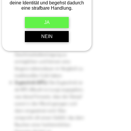
deine Identität und begehst dadurch
zu sein. Hier sind einige Details, die
eine strafbare Handlung.
hervorgehoben wurden:
JA
Coil-Material:
Der Vape Pen ist mit
einem Keramik Coil ausgestattet.
NEIN
Keramik-Coils sind dafür bekannt,
eine saubere
Geschmacksübertragung zu
ermöglichen und können eine
längere Lebensdauer im Vergleich zu
traditionellen Coils haben.
Zugtechnik (MTL):
Die Zugtechnik ist
als MTL (Mouth-to-Lung) angegeben,
was darauf hinweist, dass der Dampf
zuerst in den Mund gezogen und
dann eingeatmet wird. Dies
entspricht oft einem Gefühl, das dem
Rauchen einer herkömmlichen