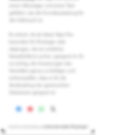
einem Akkuträger und einem Tank
geliefert, was die Grundausstattung für
den Gebrauch ist.
Es scheint, als ob dieser Vape Pen
besonders für Einsteiger oder
diejenigen, die ein einfaches
Dampferlebnis suchen, geeignet ist. Es
ist wichtig, die Anweisungen des
Herstellers genau zu befolgen und
sicherzustellen, dass er für die
Verdampfung der gewünschten
Substanzen geeignet ist.
Verzichte auf Geschenke und
erhalte diesen Artikel 10% günstiger!