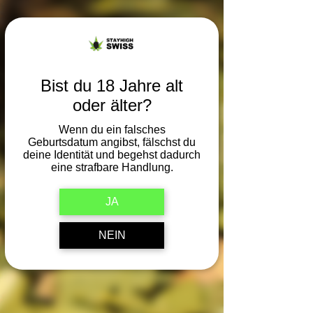
CBD
THCp
Headshop
Sale%
Bist du 18 Jahre alt
Info
oder älter?
Bäume pflanzen
Umweltschutz
Wenn du ein falsches
Geburtsdatum angibst, fälschst du
Marken
deine Identität und begehst dadurch
eine strafbare Handlung.
XMAS
Fussball
JA
Weltmeisterschaft
Gewinnspiel
NEIN