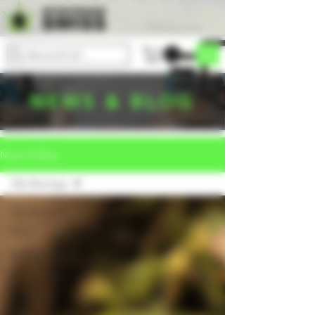
Versandkostenfrei einkaufen
Was suchst du?
NEWS & BLOG
News & Blog
Alle Beiträge
Alle Beiträge
HHC
ELFBAR VAPES
Einweg Vapes
Cannabis