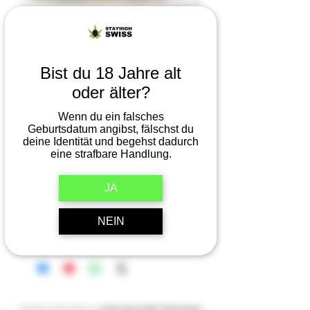
Artikelnummer: CL-UHOSEBAUMGL
Spezial-Slip L Girl
Preis
26,90 CHF
Bist du 18 Jahre alt
oder älter?
Anzahl
*
Wenn du ein falsches
Geburtsdatum angibst, fälschst du
deine Identität und begehst dadurch
Nur noch 1 verfügbar
eine strafbare Handlung.
JA
In den Warenkorb
NEIN
Sofortkauf
Verzichte auf Geschenke und
erhalte diesen Artikel 10% günstiger!